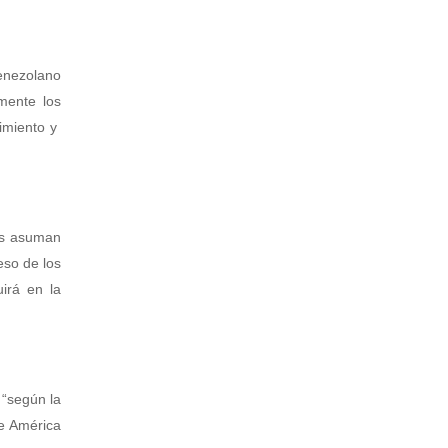
enezolano
mente los
cimiento y
es asuman
eso de los
irá en la
 “según la
de América