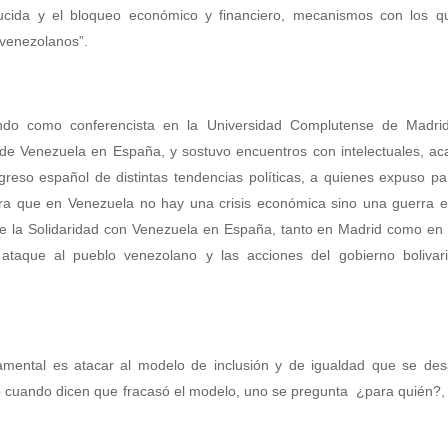
ducida y el bloqueo económico y financiero, mecanismos con los q
 venezolanos”.
pando como conferencista en la Universidad Complutense de Madri
a de Venezuela en España, y sostuvo encuentros con intelectuales, a
reso español de distintas tendencias políticas, a quienes expuso pa
tra que en Venezuela no hay una crisis económica sino una guerra 
s de la Solidaridad con Venezuela en España, tanto en Madrid como en
ataque al pueblo venezolano y las acciones del gobierno bolivar
amental es atacar al modelo de inclusión y de igualdad que se desa
o cuando dicen que fracasó el modelo, uno se pregunta ¿para quién?,