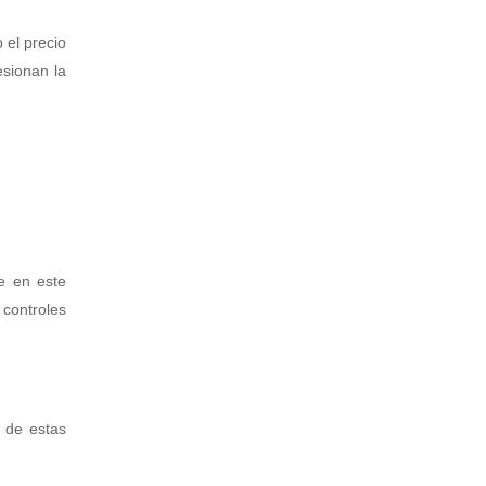
 el precio
esionan la
e en este
controles
s de estas