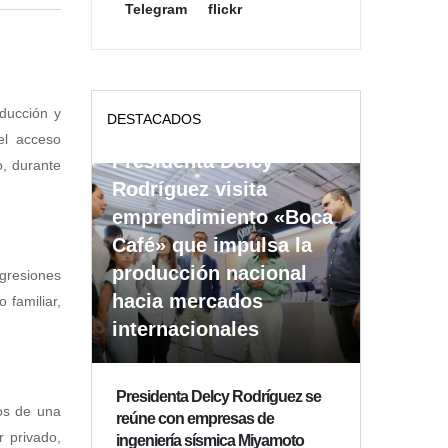
Telegram
flickr
ducción y
DESTACADOS
el acceso
Presidenta Delcy
, durante
Rodríguez visita
emprendimiento «Boca
Café» que impulsa la
producción nacional
agresiones
hacia mercados
 familiar,
internacionales
Presidenta Delcy Rodríguez se
nos de una
reúne con empresas de
r privado,
ingeniería sísmica Miyamoto