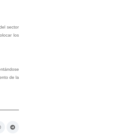
del sector
olocar los
entándose
ento de la