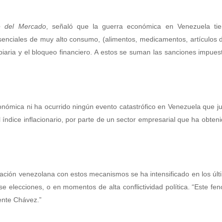
e del Mercado
, señaló que la guerra económica en Venezuela tie
nciales de muy alto consumo, (alimentos, medicamentos, artículos d
mbiaria y el bloqueo financiero. A estos se suman las sanciones impue
nómica ni ha ocurrido ningún evento catastrófico en Venezuela que jus
l índice inflacionario, por parte de un sector empresarial que ha obteni
blación venezolana con estos mecanismos se ha intensificado en los úl
e elecciones, o en momentos de alta conflictividad política. “Este f
dente Chávez.”