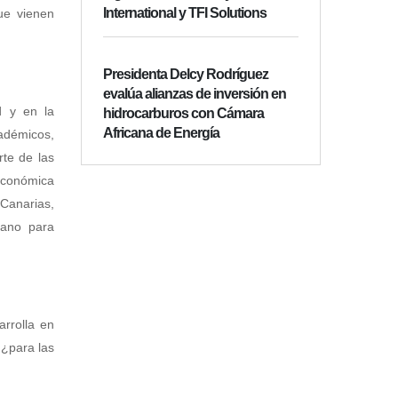
International y TFI Solutions
ue vienen
Presidenta Delcy Rodríguez
evalúa alianzas de inversión en
d y en la
hidrocarburos con Cámara
Africana de Energía
cadémicos,
rte de las
económica
 Canarias,
iano para
rrolla en
 ¿para las