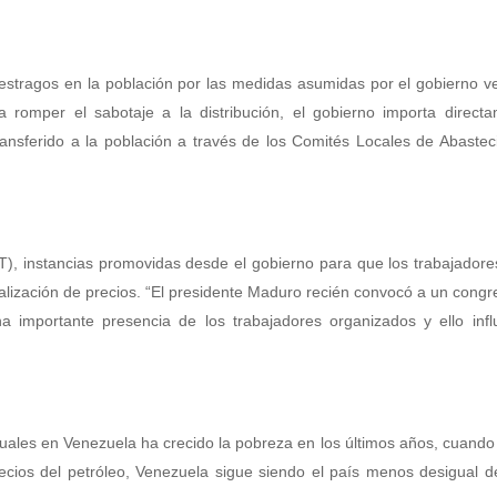
stragos en la población por las medidas asumidas por el gobierno v
 romper el sabotaje a la distribución, el gobierno importa directa
transferido a la población a través de los Comités Locales de Abaste
), instancias promovidas desde el gobierno para que los trabajador
iscalización de precios. “El presidente Maduro recién convocó a un congr
importante presencia de los trabajadores organizados y ello influ
uales en Venezuela ha crecido la pobreza en los últimos años, cuando
ecios del petróleo, Venezuela sigue siendo el país menos desigual 