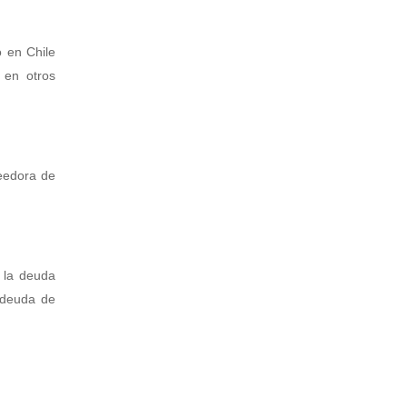
ó en Chile
 en otros
seedora de
e la deuda
 deuda de