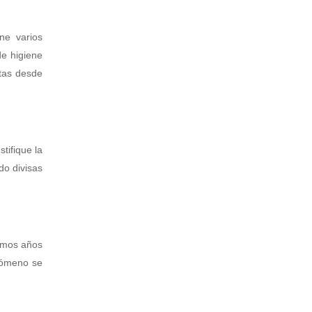
ne varios
e higiene
stas desde
tifique la
do divisas
timos años
enómeno se