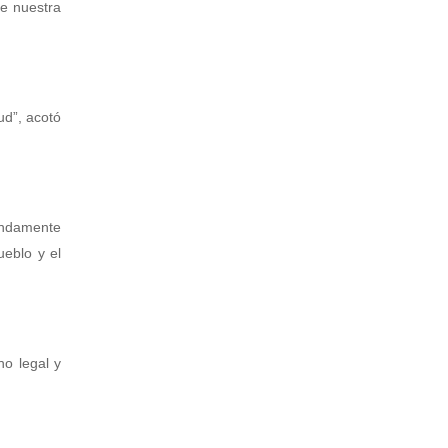
de nuestra
ud”, acotó
fundamente
eblo y el
ho legal y