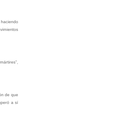
 haciendo
vimientos
mártires”,
ión de que
uperó a sí