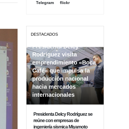
Telegram
flickr
DESTACADOS
Presidenta Delcy
Rodríguez visita
emprendimiento «Boca
Café» que impulsa la
producción nacional
hacia mercados
internacionales
Presidenta Delcy Rodríguez se
reúne con empresas de
ingeniería sísmica Miyamoto