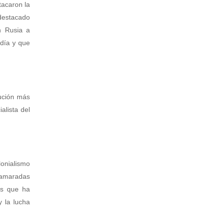
tacaron la
 destacado
n Rusia a
 día y que
ución más
alista del
lonialismo
camaradas
os que ha
y la lucha