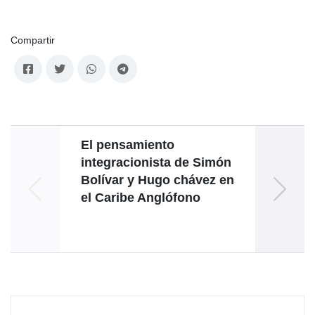
Compartir
El pensamiento
80
integracionista de Simón
Bolívar y Hugo chávez en
Ven
el Caribe Anglófono
a
tr