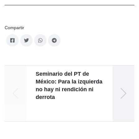
Compartir
Seminario del PT de
Inte
México: Para la izquierda
Est
no hay ni rendición ni
derrota
admin