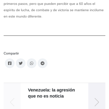
Compartir
Venezuela: la agresión
O
que no es noticia
uni
fórmu