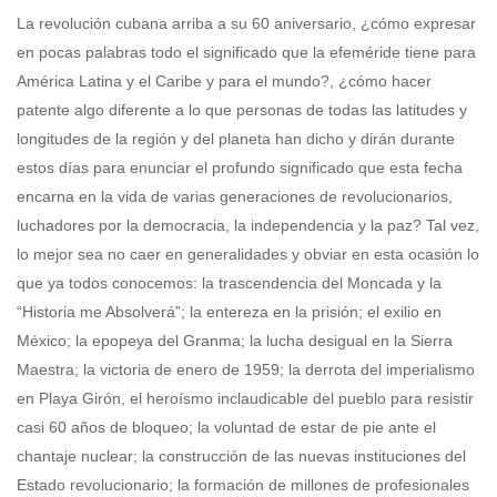
La revolución cubana arriba a su 60 aniversario, ¿cómo expresar
en pocas palabras todo el significado que la efeméride tiene para
América Latina y el Caribe y para el mundo?, ¿cómo hacer
patente algo diferente a lo que personas de todas las latitudes y
longitudes de la región y del planeta han dicho y dirán durante
estos días para enunciar el profundo significado que esta fecha
encarna en la vida de varias generaciones de revolucionarios,
luchadores por la democracia, la independencia y la paz?
Tal vez, lo mejor sea no caer en generalidades y obviar en esta ocasión lo que ya todos conocemos: la trascendencia del Moncada y la “Historia me Absolverá”; la entereza en la prisión; el exilio en México; la epopeya del Granma; la lucha desigual en la Sierra Maestra; la victoria de enero de 1959; la derrota del imperialismo en Playa Girón, el heroísmo inclaudicable del pueblo para resistir casi 60 años de bloqueo; la voluntad de estar de pie ante el chantaje nuclear; la construcción de las nuevas instituciones del Estado revolucionario; la formación de millones de profesionales dotados de una ética distinta que pone al ser humana en el centro; la defensa permanente ante los atentados terroristas, la agresión y la contrarrevolución asesina, incluyendo la guerra química y bacteriológica; la solidaridad internacionalista; la victoria de Cuito Cuanavale y la derrota definitiva del apartheid; la superación del período especial cuando todos auguraban el fin; el liderazgo indiscutido del Comandante en Jefe Fidel Castro; el prestigio de los dirigentes y del partido comunista; la continuidad en la conducción tras la salida de Fidel y Raúl de la máxima jerarquía del Estado y el gobierno y; sobre todo, la inquebrantable voluntad del pueblo cubano de resistir y defender a cualquier precio su soberanía, su independencia y el sistema de gobierno que se dieron. En fin, nada que no se haya dicho… y hay mucho más, tanto que los límites estrechos de un artículo no permiten exponer la magnitud del hecho más importante de la historia de la América Latina del siglo XX. Por ello, tal vez lo único diferente que pueda decir es contar la experiencia propia de mi relación con Cuba como exposición vivida de su magnificencia y como receptor de su afecto y solidaridad. El inicio de mi acercamiento a Cuba vino desde la niñez, en las noches, mi padre escuchaba en sumo silencio la radio por onda corta y se hizo natural que yo repitiera con suprema inocencia (y con el temor de mi padre que lo hiciera fuera de casa) aquel lema que exponía toda una declaración de principios: “Aquí Radio Habana Cuba, transmitiendo desde La Habana, Cuba, primer territorio libre de América”. El hecho que tan simple acción entrañara peligro y, por tanto la inquisitoria recomendación de papá de no comentarlo en la escuela ni ante extraños, fue forjando un halo de misterio en torno a aquella palabra que era el nombre de un país donde “estaban ocurriendo cosas importantes para que los niños pudieran ser felices” según la sabia explicación de mi padre. En el Chile de Allende, ya en la plena adolescencia militante comencé a comprender con fundamento político la magnitud de la obra de la revolución cubana. La larga visita de Fidel a Chile en 1971 sirvió para conocer con más detalles el alcance internacional de la solidaridad de la isla caribeña y tener la posibilidad de estar cerca de un líder que desbordaba su visión bolivariana y martiana y su sentimiento internacionalista. Algunos años después diría: “Ser internacionalistas es saldar nuestra propia deuda con la humanidad”. El acto realizado en la comuna de San Miguel, en la estatua al Che, frente al hospital Barros Luco, a solo dos cuadras de mi liceo, me permitió tomar tribuna desde muy temprano en las primeras filas de la multitudinaria manifestación de encuentro entre dos pueblos hermanos. Recuerdo como si fuera hoy sus palabras de exaltación a la vida y la obra del Comandante Ernesto Guevara que culminaron cuando dijo que por todo lo que había relatado, el Che se había convertido en “el modelo de revolucionario, el modelo de combatiente y de comunista para los pueblos del mundo”. Eso fue el 28 de noviembre de 1971, lejos estaba de saber que la vida me llevaría a Cuba solo un poco más de dos años después. Así fue, tras el golpe de Estado cívico militar de septiembre de 1973, Cuba nos recibió con los brazos abiertos junto a miles de exiliados chilenos y de otros países que se refugiaron en la isla para protegerse de los embates de la dictaduras de seguridad nacional instauradas, dirigidas y monitoreadas por Washington que las amparó y protegió cobijándolas bajo los designios asesinos del Plan Cóndor. Llegué a Cuba a mitad del curso académico, me dieron un plazo para hacer los exámenes del primer semestre al mismo tiempo que cursaba el segundo, con el agravante de tener que nivelarme para ponerme a tono con la superior calidad de la educación cubana. Era una tarea titánica que se vislumbraba casi imposible, de no haber sido porque la Unión de Jóvenes Comunistas (UJC) de mi escuela tomara la decisión de “apadrinarme”, lo cual significó que los mejores estudiantes de cada materia usaran parte de su tiempo libre para ayudarme a superar los exámenes cotidianos y los que debía nivelar. Si no hubiera sido por ellos habría perdido el año y hubiera tenido que regresar a cursarlo nuevamente. Esto me llevó a percibir de manera vivida, valores que comenzaron a ser cotidianos: la solidaridad, el desprendimiento, la generosidad y la fraternidad propias de un país que en medo del asedio y de las dificultades propias de la agresión imperial era capaz de repartir lo poco material que tenía, mientras suplía esas falencias con un superávit de calidad humana desconocida por mí. La vida en el pre universitario no se circunscribió a lo estrictamente educacional, la asistencia a los trabajos voluntarios en la recolecta de tabaco en Pinar del Río durante 70 días, las actividades culturales, deportivas y recreativas, la participación en las actividades de la Federación de Estudiantes de Enseñanza Media (FEEM) y sobre todo la posibilidad (a pesar de ser extranjero) de intervenir en los debates para opinar sobre las definiciones y el contenido de la Constitución que habría de aprobarse en 1976, además del quehacer propio del reparto (barrio) donde el pueblo y el gobierno cubano nos entregaron generosamente un hermoso apartamento completamente amoblado a mi familia al igual que a la de cientos de otros “extranjeros”, fueron conformando una visión más amplia y acabada sobre la vida interna de Cuba, la pujanza de sus novedosas instituciones, la magnanimidad de su pueblo y la sintonía de éste con sus dirigentes. No nos dejaron sentir extranjeros, al contrario, las muestras de afecto eran cotidianas, lo que además fue creando un compromiso sin imposiciones sino como expresión de la conciencia de un sentimiento de humanidad que solo la revolución cubana ha podido trasmitirme. En el año 1975 tomé una decisión transcendente para mi vida: fue posible ingresar a estudiar en las Fuerzas Armadas, con ello pude adentrarme en un mundo nuevo que no conocía: el de la disciplina estricta: “ La orden del jefe encarna la voluntad y el mandato de la patria”; el de la formación integral para la guerra como militar revolucionario, dotado de una teoría y haciendo una práctica que permitiera la eficiencia y la victoria en el combate; el del ser humano integral dispuesto a la batalla junto al pueblo, enseñando , pero aprendiendo de él porque también -en tanto después me tocó mandar una unidad de reservistas, obreros del puerto de La Habana que trocaban su uniforme cotidiano de faena en uniforme verde olivo para prepararse para la defensa de la patria socialista- pude impregnarme de la sabiduría popular, del acervo que se adquiere en la batalla diaria contra el imperialismo, el de sentir un amor profundo a la patria, sin dobles actuaciones ni búsqueda de reflectores, solo por la condición de haber nacido en una isla de hombres y mujeres libres y finalmente, el de ser un individuo pensante política e intelectualmente. Finalizaba mi curso en la escuela militar cuando se produjo el abominable atentado terrorista contra un avión de Cubana de Aviación en Barbados muriendo 73 personas entre ellas 55 cubanos. Nos sentimos obligados a interrumpir los estudios para los exámenes finales para acompañar junto al pueblo y a Fidel, a los familiares de los asesinados por el terrorismo made in Washington. Sentí el dolor y la impotencia de millones de ciudadanos y comprendí por primera vez en su justa dimensión aquella frase del Che en su despedida de Cuba y de Fidel “…en una revolución se triunfa o se muere (si es verdadera). Muchos compañeros quedaron el camino hacia la victoria”. Fidel -como siempre- supo interpretar el sentimiento popular insuflando al pueblo de valor y de convicción de victoria en medio de la conmoción causada por el vil acto contra revolucionario “No podemos decir que el dolor se comparte. El dolor se multiplica. Millones de cubanos lloramos hoy junto a los seres queridos del abominable crimen. ¡Y cuando un pueblo enérgico y viril llora, la injusticia tiembla! ¡Patria o Muerte! ¡Venceremos!”. Ese día cambió mi vida, me comencé a sentir como propio el orgullo de un pueblo que no se arrodillaba ni se arrodillaría jamás. Los días, semanas, meses y años posteriores fueron de un ardor y un rigor inusitados, el pueblo y el gobierno cubano y las Fuerzas Armadas Revolucionarias (FAR) como parte de ellos, ante una de solicitud de ayuda del Movimiento Popular de Liberación de Angola para salvaguardar su declaración de independencia, evitando con ello que el odioso sistema de apartheid imperante en Sudáfrica en alianza con fuerzas imperialistas y colonialistas de Estados Unidos y las potencias europeas impidiera el acto final de la larga lucha por la independencia de ese país africano, concurrió de inmediato a ponerse a las órdenes del mando angolano, desplegando sus fuerzas militares que no sólo garantizaron la independencia de Angola, sino que permanecieron en territorio africano aportando a la independencia de Namibia y a la derrota definitiva del oprobioso régimen del apartheid. Los que nos quedamos en Cuba, tuvimos que hacer frente al incremento de la actividad contrarrevolucionaria patrocinada por Estados unidos tras el crimen de Barbados, con la suposición que el despliegue de un gran contingente militar en Angola y posteriormente, en 1977 también en Etio