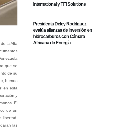
International y TFI Solutions
Presidenta Delcy Rodríguez
evalúa alianzas de inversión en
hidrocarburos con Cámara
Africana de Energía
de la Alta
ocumentos
 Venezuela
ina que se
ento de su
nte, hemos
ar en esta
peración y
umanos. El
rco de un
libertad.
ndaran las