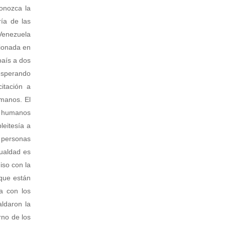
onozca la
ía de las
 Venezuela
sionada en
país a dos
 esperando
itación a
umanos. El
os humanos
leitesía a
 personas
gualdad es
iso con la
 que están
a con los
ldaron la
rno de los