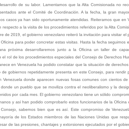
 desarrollo de su labor. Lamentamos que la Alta Comisionada no rec
sentados ante el Comité de Coordinación. A la fecha, la gran mayor
dichos casos ya han sido oportunamente atendidas. Reiteramos que en
 respecto a la visita de los procedimientos referidos por la Alta Comi
 de 2019, el gobierno venezolano reiteró la invitación para visitar el 
u Oficina para poder concretar estas visitas. Hasta la fecha seguimos
na próxima desarrollaremos junto a la Oficina un taller de capac
re el rol de los procedimientos especiales del Consejo de Derechos H
manece en Venezuela ha podido constatar que la situación de derech
 de gobiernos repetidamente presenta en este Consejo, para rendir p
en Venezuela donde aparecen nuevas fosas comunes con cientos de
 donde un pueblo que se moviliza contra el neoliberalismo y la desi
tenidos por cada mes. El gobierno venezolano tiene un sólido comprom
manos y así han podido comprobarlo estos funcionarios de la Oficina
e Consejo, sabemos bien que es así. Este compromiso de Venezuel
ayoría de los Estados miembros de las Naciones Unidas que respa
esar de las presiones, chantajes y extorsiones ejecutados por el gobie