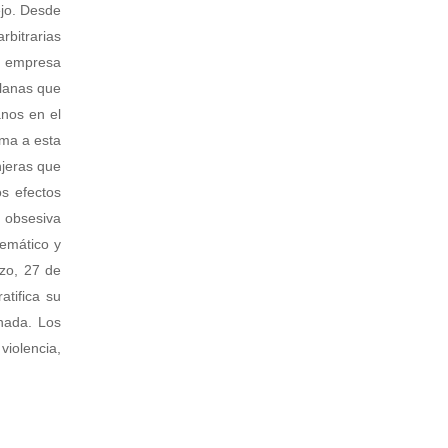
jo. Desde
rbitrarias
, empresa
olanas que
nos en el
uma a esta
njeras que
os efectos
 obsesiva
temático y
zo, 27 de
atifica su
nada. Los
iolencia,