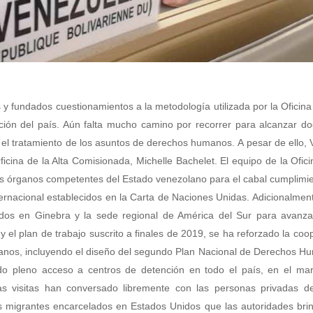
 y fundados cuestionamientos a la metodología utilizada por la Oficina 
ción del país. Aún falta mucho camino por recorrer para alcanzar d
r el tratamiento de los asuntos de derechos humanos.
A pesar de ello,
Oficina de la Alta Comisionada, Michelle Bachelet. El equipo de la Ofic
os órganos competentes del Estado venezolano para el cabal cumplimi
nternacional establecidos en la Carta de Naciones Unidas. Adicionalme
acados en Ginebra y la sede regional de América del Sur para avanz
 el plan de trabajo suscrito a finales de 2019, se ha reforzado la coo
manos, incluyendo el diseño del segundo Plan Nacional de Derechos H
ido pleno acceso a centros de detención en todo el país, en el ma
s visitas han conversado libremente con las personas privadas de 
s migrantes encarcelados en Estados Unidos que las autoridades bri