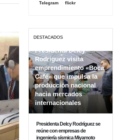
Telegram
flickr
DESTACADOS
Presidenta Delcy
Rodríguez visita
emprendimiento «Boca
Café» que impulsa la
producción nacional
hacia mercados
internacionales
Presidenta Delcy Rodríguez se
reúne con empresas de
ingeniería sísmica Miyamoto