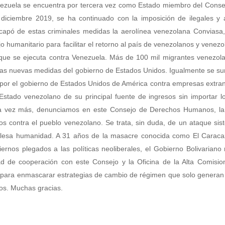
nezuela se encuentra por tercera vez como Estado miembro del Conse
 diciembre 2019, se ha continuado con la imposición de ilegales y a
scapó de estas criminales medidas la aerolínea venezolana Conviasa
jo humanitario para facilitar el retorno al país de venezolanos y venez
que se ejecuta contra Venezuela. Más de 100 mil migrantes venezola
stas nuevas medidas del gobierno de Estados Unidos. Igualmente se s
 por el gobierno de Estados Unidos de América contra empresas extra
Estado venezolano de su principal fuente de ingresos sin importar l
na vez más, denunciamos en este Consejo de Derechos Humanos, la
s contra el pueblo venezolano. Se trata, sin duda, de un ataque sis
de lesa humanidad. A 31 años de la masacre conocida como El Caraca
nos plegados a las políticas neoliberales, el Gobierno Bolivariano r
ad de cooperación con este Consejo y la Oficina de la Alta Comisio
ara enmascarar estrategias de cambio de régimen que solo generan v
nos. Muchas gracias.