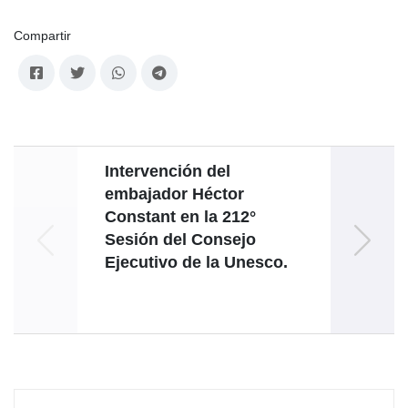
Compartir
Intervención del
Di
embajador Héctor
Jorge
Constant en la 212°
Segme
Sesión del Consejo
62° P
Ejecutivo de la Unesco.
Est