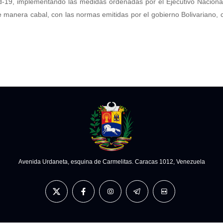
-19, implementando las medidas ordenadas por el Ejecutivo Nacional
e manera cabal, con las normas emitidas por el gobierno Bolivariano,
Avenida Urdaneta, esquina de Carmelitas. Caracas 1012, Venezuela