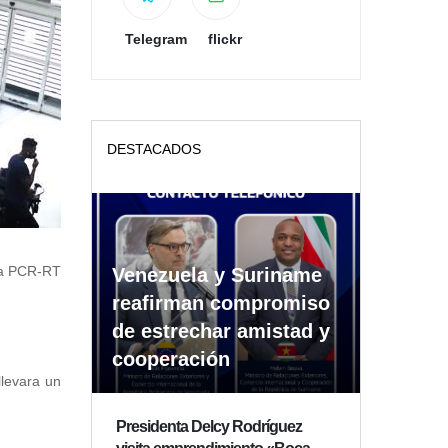
Telegram
flickr
DESTACADOS
ba PCR-RT
Venezuela y Suriname
reafirman compromiso
de estrechar amistad y
cooperación
llevara un
Presidenta Delcy Rodríguez