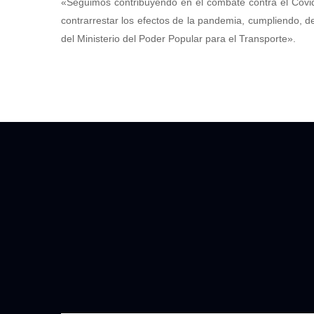
«Seguimos contribuyendo en el combate contra el Covid
contrarrestar los efectos de la pandemia, cumpliendo, d
del Ministerio del Poder Popular para el Transporte».