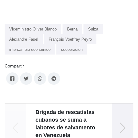
Viceministro Oliver Blanco
Berna
Suiza
Alexandre Fasel
François Voeffray Peyro
intercambio económico
cooperación
Compartir
Brigada de rescatistas
Ini
cubanos se suma a
de la
labores de salvamento
en Venezuela