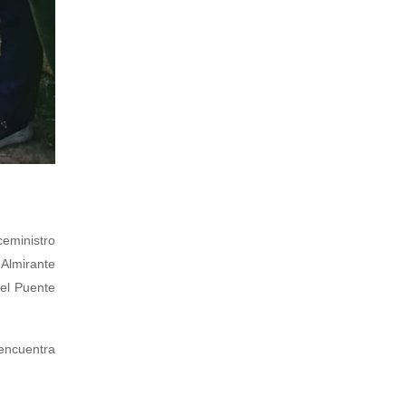
ceministro
 Almirante
del Puente
 encuentra