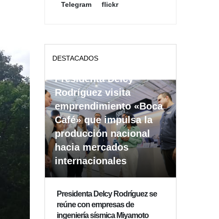
Telegram
flickr
DESTACADOS
Presidenta Delcy
Rodríguez visita
emprendimiento «Boca
Café» que impulsa la
producción nacional
hacia mercados
internacionales
Presidenta Delcy Rodríguez se
reúne con empresas de
ingeniería sísmica Miyamoto