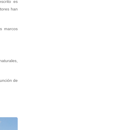
scrito es
ctores han
os marcos
naturales,
función de