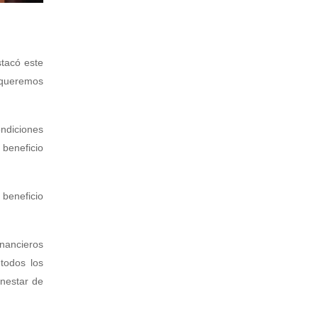
stacó este
 queremos
ondiciones
beneficio
 beneficio
inancieros
todos los
enestar de