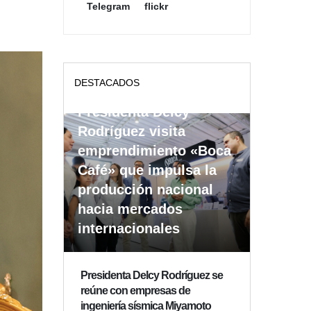
Telegram
flickr
DESTACADOS
Presidenta Delcy
Rodríguez visita
emprendimiento «Boca
Café» que impulsa la
producción nacional
hacia mercados
internacionales
Presidenta Delcy Rodríguez se
reúne con empresas de
ingeniería sísmica Miyamoto