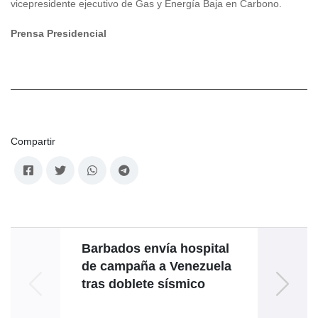
vicepresidente ejecutivo de Gas y Energía Baja en Carbono.
Prensa Presidencial
Compartir
Barbados envía hospital
Con 
de campaña a Venezuela
y ofr
tras doblete sísmico