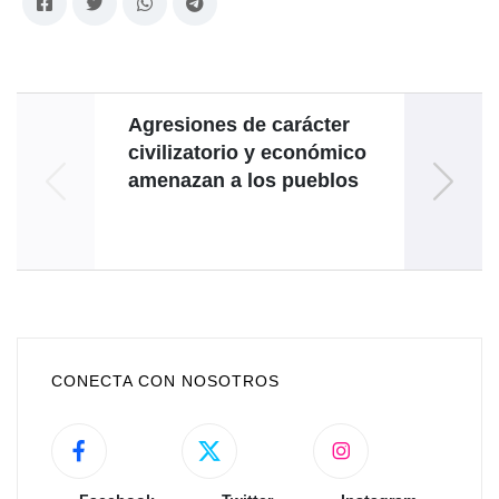
Agresiones de carácter
Inst
civilizatorio y económico
aut
amenazan a los pueblos
E
coop
CONECTA CON NOSOTROS