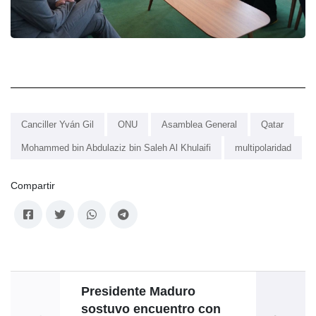
Canciller Yván Gil
ONU
Asamblea General
Qatar
Mohammed bin Abdulaziz bin Saleh Al Khulaifi
multipolaridad
Compartir
Presidente Maduro
"Ve
sostuvo encuentro con
m