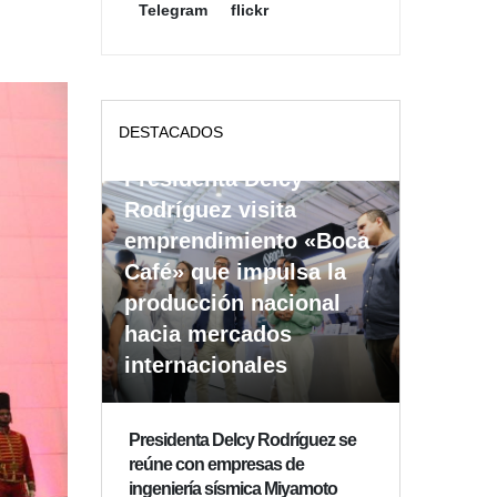
Telegram
flickr
DESTACADOS
Presidenta Delcy
Rodríguez visita
emprendimiento «Boca
Café» que impulsa la
producción nacional
hacia mercados
internacionales
Presidenta Delcy Rodríguez se
reúne con empresas de
ingeniería sísmica Miyamoto