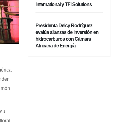
International y TFI Solutions
Presidenta Delcy Rodríguez
evalúa alianzas de inversión en
hidrocarburos con Cámara
Africana de Energía
mérica
nder
Simón
 su
loral