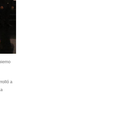
bierno
rolló a
la