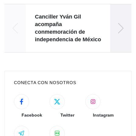
Canciller Yván Gil
acompaña
felici
conmemoración de
celeb
independencia de México
CONECTA CON NOSOTROS
Facebook
Twitter
Instagram