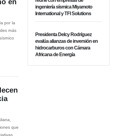
ano en
reúne con empresas de
ingeniería sísmica Miyamoto
International y TFI Solutions
a por la
dades más
Presidenta Delcy Rodríguez
sísmico
evalúa alianzas de inversión en
hidrocarburos con Cámara
Africana de Energía
alecen
cia
liana,
ciones que
iativas