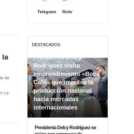
Telegram
flickr
DESTACADOS
 la
Presidenta Delcy
Rodríguez visita
emprendimiento «Boca
de de
Café» que impulsa la
producción nacional
on La
hacia mercados
internacionales
Presidenta Delcy Rodríguez se