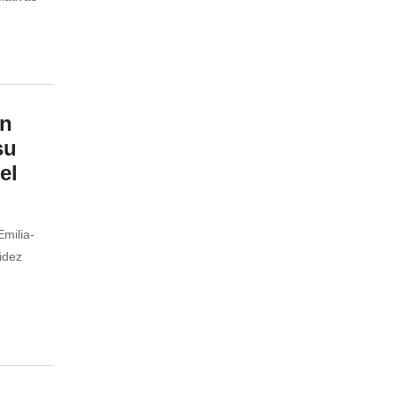
ón
su
el
Emilia-
idez