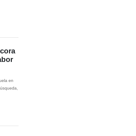
ecora
abor
uela en
búsqueda,