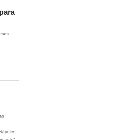
 para
ximas
as
 Nápoles
uamente"