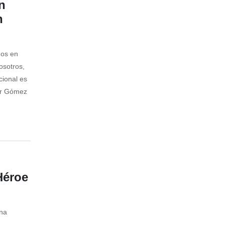
n
n
nos en
osotros,
cional es
ier Gómez
Héroe
na