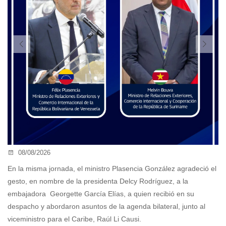
08/08/2026
En la misma jornada, el ministro Plasencia González agradeció el
gesto, en nombre de la presidenta Delcy Rodríguez, a la
En
embajadora Georgette García Elías, a quien recibió en su
ex
as
despacho y abordaron asuntos de la agenda bilateral, junto al
ex
viceministro para el Caribe, Raúl Li Causi.