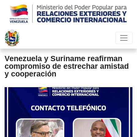
a
Venezuela y Suriname reafirman
P
compromiso de estrechar amistad
e
y cooperación
i
h