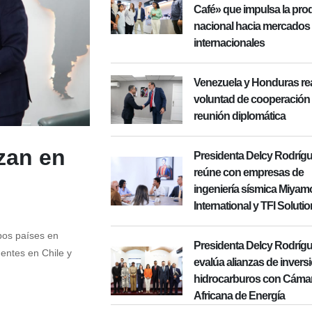
Café» que impulsa la pro
nacional hacia mercados
internacionales
Venezuela y Honduras re
voluntad de cooperación
reunión diplomática
zan en
Presidenta Delcy Rodrígu
reúne con empresas de
ingeniería sísmica Miyam
International y TFI Soluti
bos países en
Presidenta Delcy Rodríg
entes en Chile y
evalúa alianzas de invers
hidrocarburos con Cáma
Africana de Energía