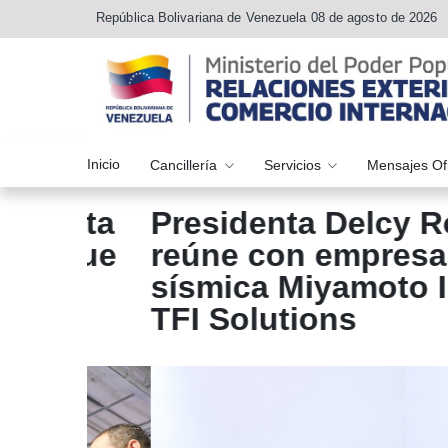
República Bolivariana de Venezuela 08 de agosto de 2026
Inicio
Cancillería
Servicios
Mensajes Of
sita
Presidenta Delcy Rodrí
 que
reúne con empresas de 
al
sísmica Miyamoto Inter
es
TFI Solutions