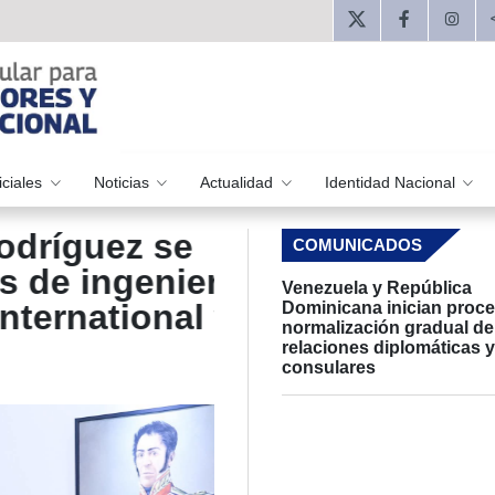
iciales
Noticias
Actualidad
Identidad Nacional
guez se
Presidenta Delc
COMUNICADOS
ingeniería
alianzas de inve
Venezuela y República
national y
hidrocarburos c
Dominicana inician proc
normalización gradual de
de Energía
relaciones diplomáticas y
consulares