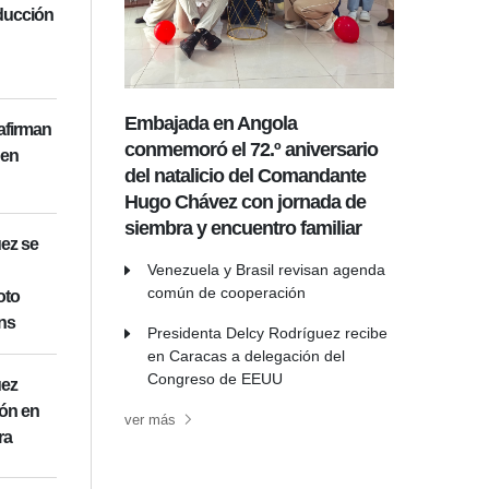
ducción
Embajada en Angola
afirman
conmemoró el 72.º aniversario
 en
del natalicio del Comandante
Hugo Chávez con jornada de
siembra y encuentro familiar
ez se
Venezuela y Brasil revisan agenda
común de cooperación
oto
ons
Presidenta Delcy Rodríguez recibe
en Caracas a delegación del
Congreso de EEUU
uez
ión en
ver más
ra