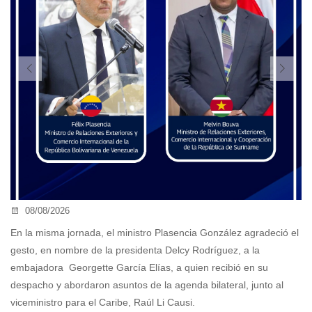
08/08/2026
En la misma jornada, el ministro Plasencia González agradeció el
gesto, en nombre de la presidenta Delcy Rodríguez, a la
embajadora Georgette García Elías, a quien recibió en su
as
despacho y abordaron asuntos de la agenda bilateral, junto al
viceministro para el Caribe, Raúl Li Causi.
El