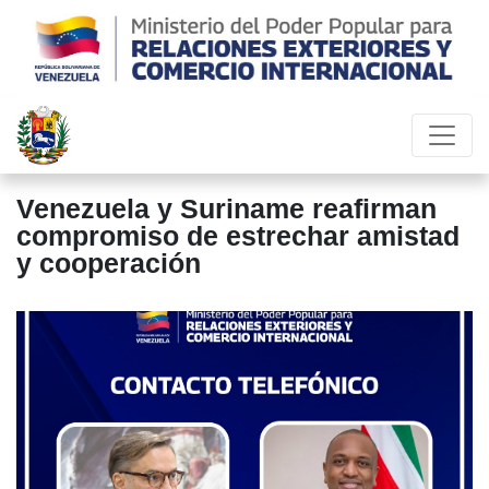
a
Venezuela y Suriname reafirman
R
compromiso de estrechar amistad
I
y cooperación
C
l
c
l
V