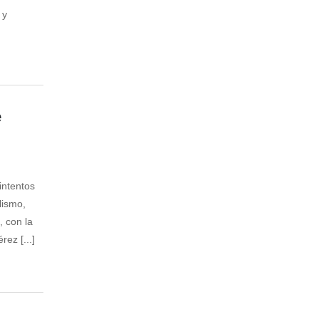
 y
e
 intentos
lismo,
 con la
rez [...]