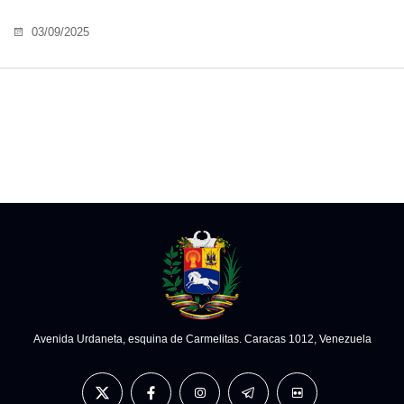
03/09/2025
Avenida Urdaneta, esquina de Carmelitas. Caracas 1012, Venezuela