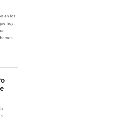
on en los
 que hoy
los
debemos
fo
de
la
as