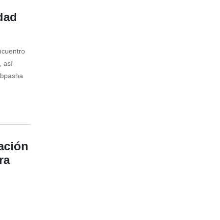
dad
ncuentro
, así
abpasha
ación
ra