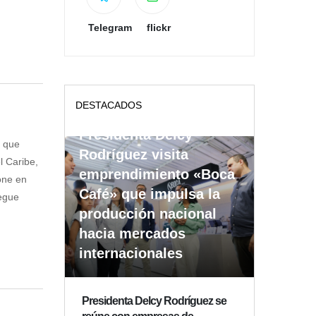
Telegram
flickr
DESTACADOS
Presidenta Delcy
s que
Rodríguez visita
l Caribe,
emprendimiento «Boca
one en
Café» que impulsa la
iegue
producción nacional
hacia mercados
internacionales
Presidenta Delcy Rodríguez se