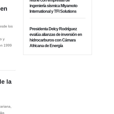
reúne con empresas de
ingeniería sísmica Miyamoto
 en
International y TFI Solutions
esde los
Presidenta Delcy Rodríguez
evalúa alianzas de inversión en
o y
hidrocarburos con Cámara
en 1999
Africana de Energía
e la
variana,
lás