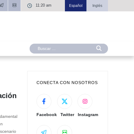
11:20 am
Español
Inglés
CONECTA CON NOSOTROS
ación
Facebook
Twitter
Instagram
undamental
ón
escenario