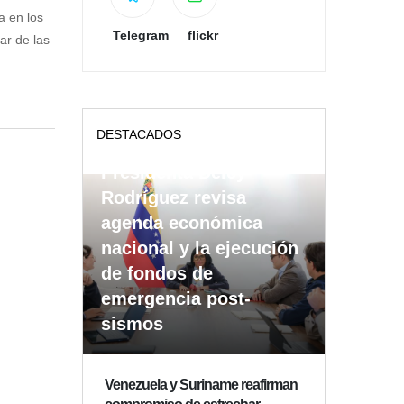
a en los
Telegram
flickr
ar de las
DESTACADOS
Presidenta Delcy
Rodríguez revisa
agenda económica
nacional y la ejecución
de fondos de
emergencia post-
sismos
Venezuela y Suriname reafirman