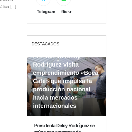
ica [...]
Telegram
flickr
DESTACADOS
Presidenta Delcy
Rodríguez visita
emprendimiento «Boca
Café» que impulsa la
producción nacional
hacia mercados
internacionales
Presidenta Delcy Rodríguez se