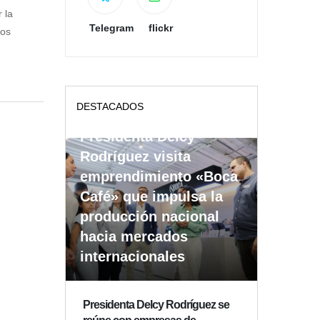
 la
Telegram
flickr
ios
DESTACADOS
Presidenta Delcy
Rodríguez visita
emprendimiento «Boca
Café» que impulsa la
producción nacional
hacia mercados
internacionales
Presidenta Delcy Rodríguez se