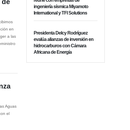
 de
reúne con empresas de
ingeniería sísmica Miyamoto
International y TFI Solutions
cibimos
nción en
Presidenta Delcy Rodríguez
ger a las
evalúa alianzas de inversión en
ministro
hidrocarburos con Cámara
Africana de Energía
nza
las Aguas
con el