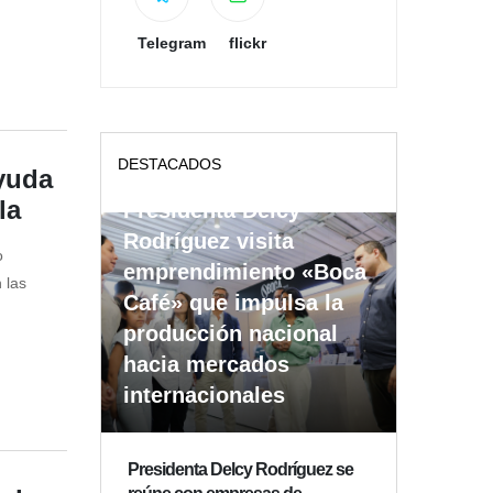
Telegram
flickr
DESTACADOS
yuda
la
Presidenta Delcy
Rodríguez visita
o
emprendimiento «Boca
 las
Café» que impulsa la
producción nacional
hacia mercados
internacionales
Presidenta Delcy Rodríguez se