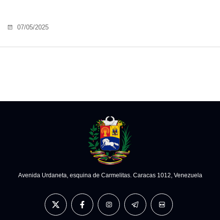
07/05/2025
Avenida Urdaneta, esquina de Carmelitas. Caracas 1012, Venezuela