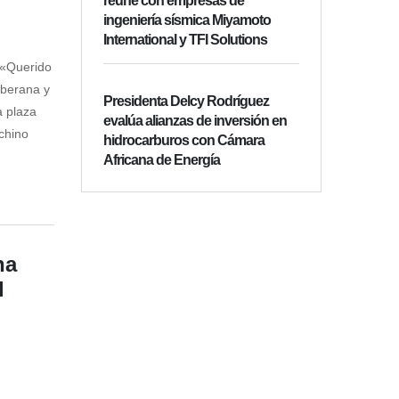
reúne con empresas de
ingeniería sísmica Miyamoto
International y TFI Solutions
: «Querido
oberana y
Presidenta Delcy Rodríguez
a plaza
evalúa alianzas de inversión en
chino
hidrocarburos con Cámara
Africana de Energía
na
l