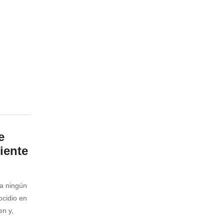
e
iente
a ningún
ocidio en
en y,