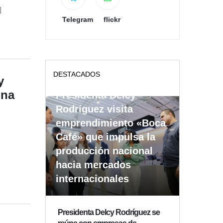
]
Telegram
flickr
DESTACADOS
y
ina
Presidenta Delcy
Rodríguez visita
emprendimiento «Boca
Café» que impulsa la
producción nacional
hacia mercados
internacionales
Presidenta Delcy Rodríguez se