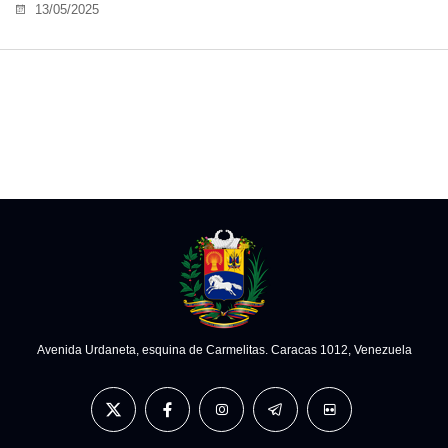
13/05/2025
Avenida Urdaneta, esquina de Carmelitas. Caracas 1012, Venezuela