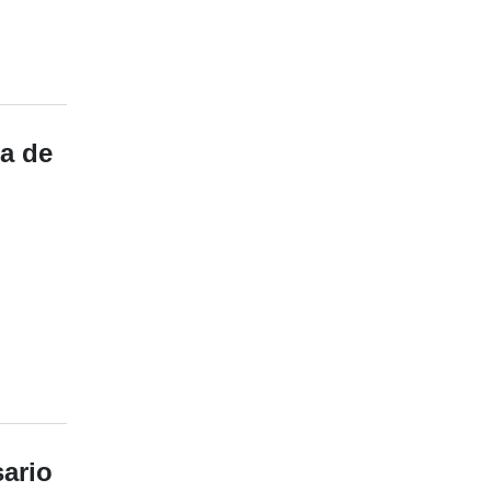
ta de
sario