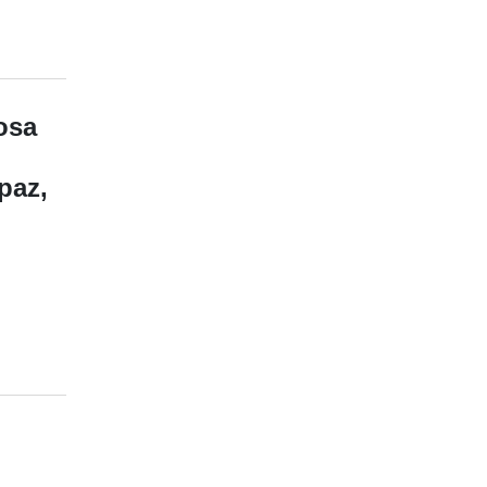
osa
paz,