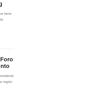
g
ue tiene
ndo
 Foro
unto
presidente
la región