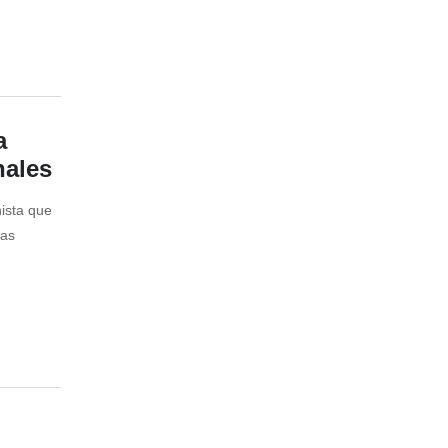
a
nales
ista que
las