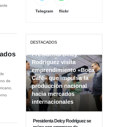
ante
Telegram
flickr
DESTACADOS
tados
Presidenta Delcy
Rodríguez visita
emprendimiento «Boca
 de
Café» que impulsa la
rno de
producción nacional
ricano,
hacia mercados
erno
internacionales
Presidenta Delcy Rodríguez se