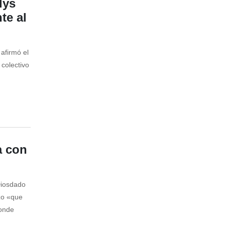
lys
te al
afirmó el
 colectivo
a con
Diosdado
rzo «que
donde