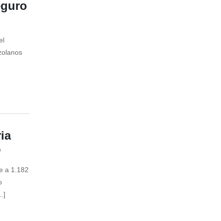
eguro
el
zolanos
ia
o
e a 1.182
o
.]