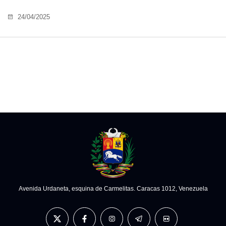
24/04/2025
Avenida Urdaneta, esquina de Carmelitas. Caracas 1012, Venezuela