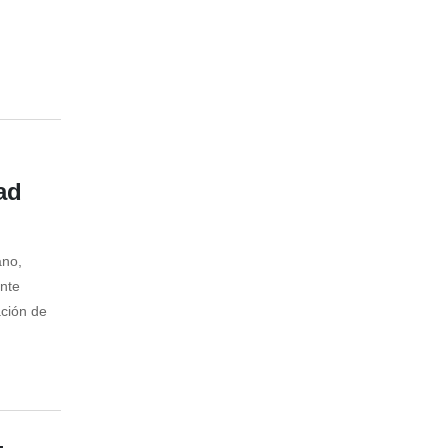
ad
ano,
nte
ación de