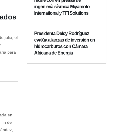
reúne con empresas de
ingeniería sísmica Miyamoto
International y TFI Solutions
tados
Presidenta Delcy Rodríguez
 julio, el
evalúa alianzas de inversión en
o
hidrocarburos con Cámara
aria para
Africana de Energía
cada en
 fin de
nández,