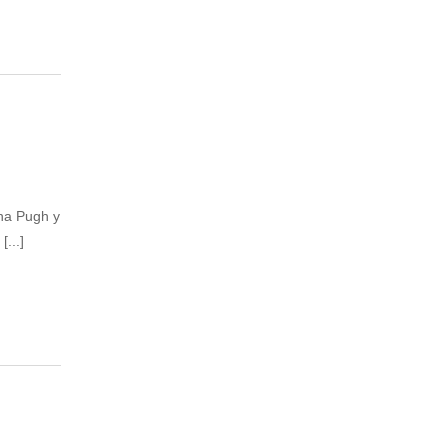
ana Pugh y
...]