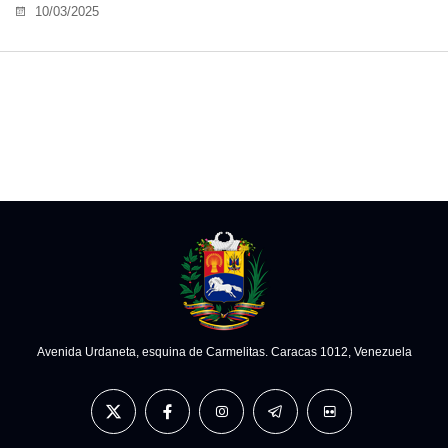
10/03/2025
Avenida Urdaneta, esquina de Carmelitas. Caracas 1012, Venezuela