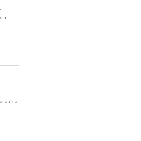
e
nes
este 7 de