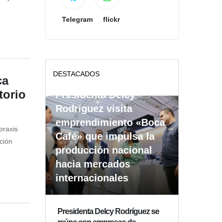
Telegram
flickr
DESTACADOS
ca
torio
Presidenta Delcy
Rodríguez visita
emprendimiento «Boca
praxis
Café» que impulsa la
ción
producción nacional
hacia mercados
internacionales
Presidenta Delcy Rodríguez se