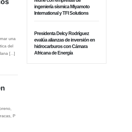
cos
reúne con empresas de
ingeniería sísmica Miyamoto
International y TFI Solutions
Presidenta Delcy Rodríguez
tomar una
evalúa alianzas de inversión en
tica del
hidrocarburos con Cámara
Africana de Energía
ana [...]
en
oreno,
racas, P