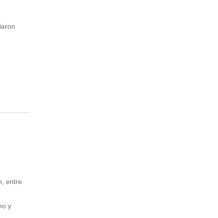
iaron
, entre
mo y