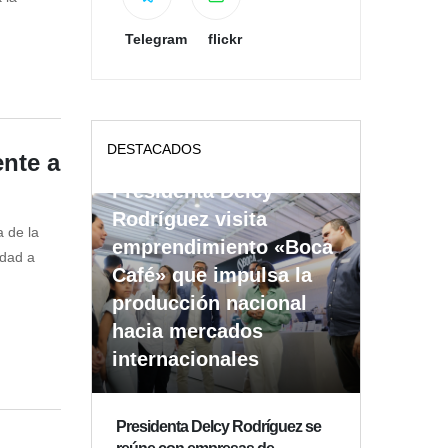
Telegram
flickr
DESTACADOS
ente a
Presidenta Delcy
Rodríguez visita
a de la
emprendimiento «Boca
idad a
Café» que impulsa la
producción nacional
hacia mercados
internacionales
Presidenta Delcy Rodríguez se