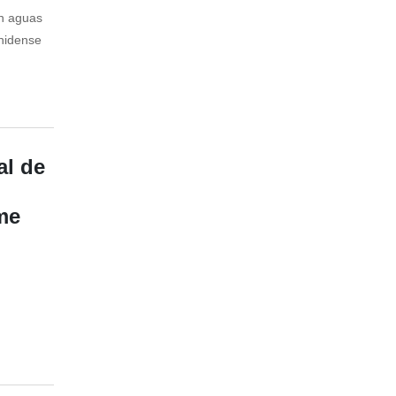
en aguas
unidense
al de
me