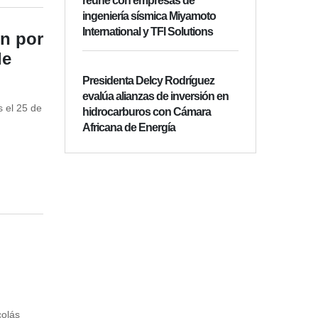
reúne con empresas de
ingeniería sísmica Miyamoto
International y TFI Solutions
ón por
de
Presidenta Delcy Rodríguez
evalúa alianzas de inversión en
 el 25 de
hidrocarburos con Cámara
Africana de Energía
colás