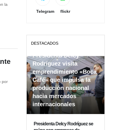
n la
Telegram
flickr
DESTACADOS
Presidenta Delcy
nte
Rodríguez visita
emprendimiento «Boca
Café» que impulsa la
o por
producción nacional
hacia mercados
internacionales
Presidenta Delcy Rodríguez se