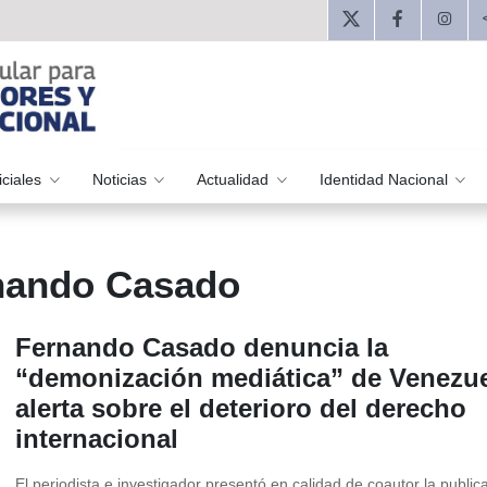
iciales
Noticias
Actualidad
Identidad Nacional
rnando Casado
Fernando Casado denuncia la
“demonización mediática” de Venezue
alerta sobre el deterioro del derecho
internacional
El periodista e investigador presentó en calidad de coautor la public