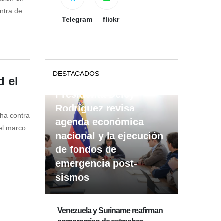
ontra de
Telegram
flickr
DESTACADOS
 el
Presidenta Delcy
Rodríguez revisa
cha contra
agenda económica
el marco
nacional y la ejecución
de fondos de
emergencia post-
sismos
Venezuela y Suriname reafirman