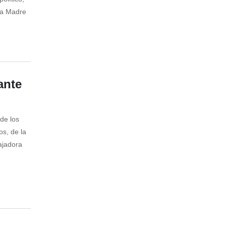
 la Madre
ante
de los
os, de la
ajadora