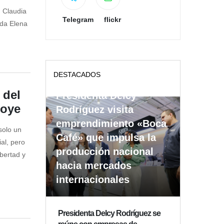
, Claudia
Telegram
flickr
ida Elena
DESTACADOS
 del
Presidenta Delcy
roye
Rodríguez visita
emprendimiento «Boca
solo un
Café» que impulsa la
ial, pero
producción nacional
ibertad y
hacia mercados
internacionales
Presidenta Delcy Rodríguez se