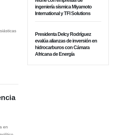
reúne con empresas de
ingeniería sísmica Miyamoto
International y TFI Solutions
siásticas
Presidenta Delcy Rodríguez
evalúa alianzas de inversión en
hidrocarburos con Cámara
Africana de Energía
encia
a en
olítico,