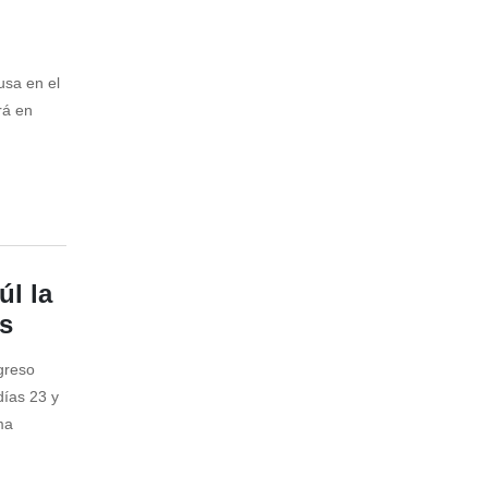
usa en el
rá en
l la
s
greso
días 23 y
ma