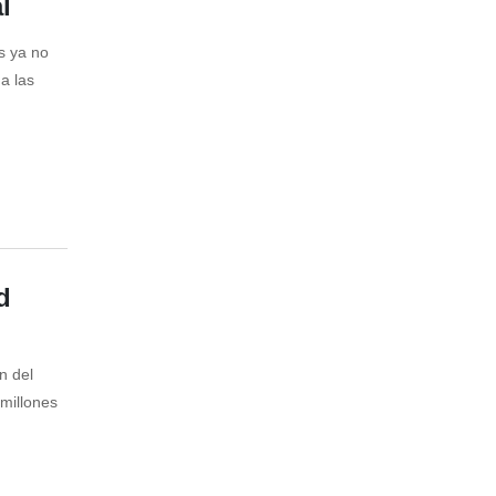
l
s ya no
a las
d
n del
millones