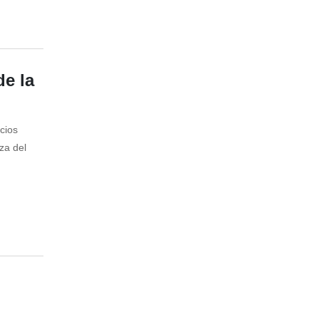
de la
cios
eza del