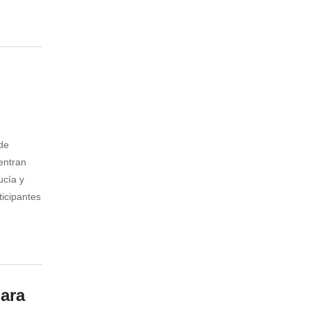
 de
entran
ucía y
icipantes
ara