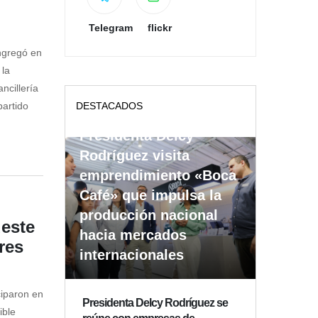
Telegram
flickr
ngregó en
 la
ncillería
partido
DESTACADOS
Presidenta Delcy
Rodríguez visita
emprendimiento «Boca
Café» que impulsa la
producción nacional
deste
hacia mercados
ores
internacionales
ciparon en
Presidenta Delcy Rodríguez se
ible