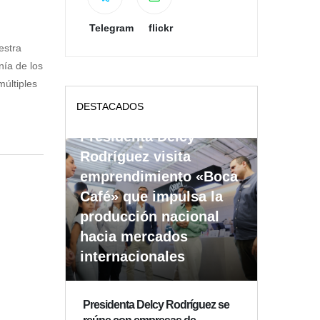
Telegram
flickr
estra
nía de los
múltiples
DESTACADOS
Presidenta Delcy
Rodríguez visita
emprendimiento «Boca
Café» que impulsa la
producción nacional
hacia mercados
internacionales
Presidenta Delcy Rodríguez se