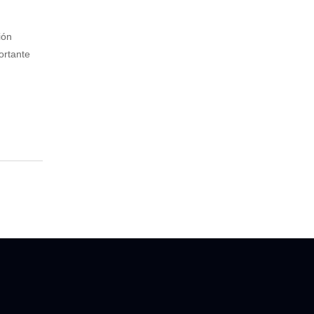
ión
ortante