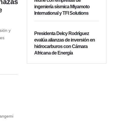
nazas
reúne con empresas de
ingeniería sísmica Miyamoto
e
International y TFI Solutions
sión y
Presidenta Delcy Rodríguez
les
evalúa alianzas de inversión en
hidrocarburos con Cámara
Africana de Energía
Gangemi