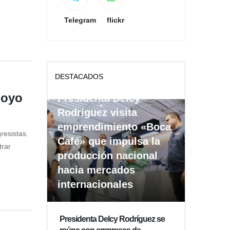
Telegram
flickr
DESTACADOS
poyo
Presidenta Delcy
Rodríguez visita
emprendimiento «Boca
resistas.
Café» que impulsa la
trar
producción nacional
hacia mercados
internacionales
Presidenta Delcy Rodríguez se