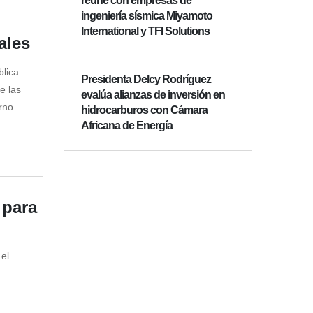
reúne con empresas de
ingeniería sísmica Miyamoto
International y TFI Solutions
ales
blica
Presidenta Delcy Rodríguez
e las
evalúa alianzas de inversión en
rno
hidrocarburos con Cámara
Africana de Energía
 para
 el