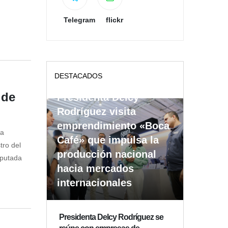
Telegram
flickr
DESTACADOS
 de
Presidenta Delcy
Rodríguez visita
emprendimiento «Boca
la
Café» que impulsa la
tro del
producción nacional
iputada
hacia mercados
internacionales
Presidenta Delcy Rodríguez se