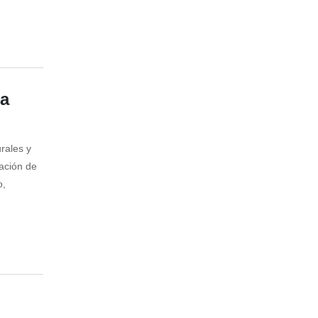
na
rales y
tación de
o,