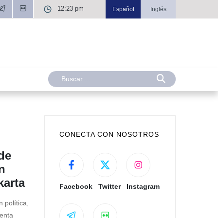
12:23 pm
Español
Inglés
CONECTA CON NOSOTROS
de
n
karta
Facebook
Twitter
Instagram
 política,
renta