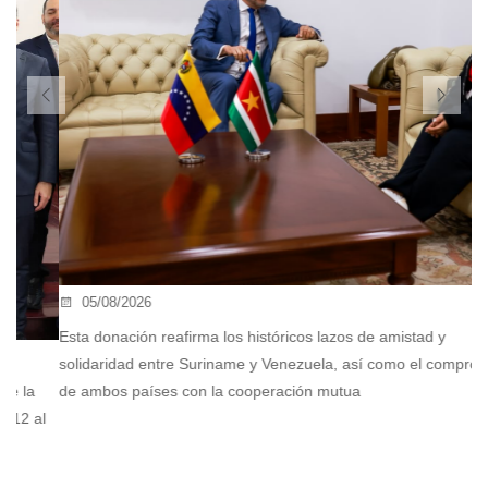
05/08/2026
Esta donación reafirma los históricos lazos de amistad y
solidaridad entre Suriname y Venezuela, así como el compromiso
de ambos países con la cooperación mutua
En
l
ex
ex