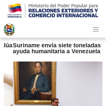
úa
Suriname envía siete toneladas de
P
ayuda humanitaria a Venezuela
e
i
h